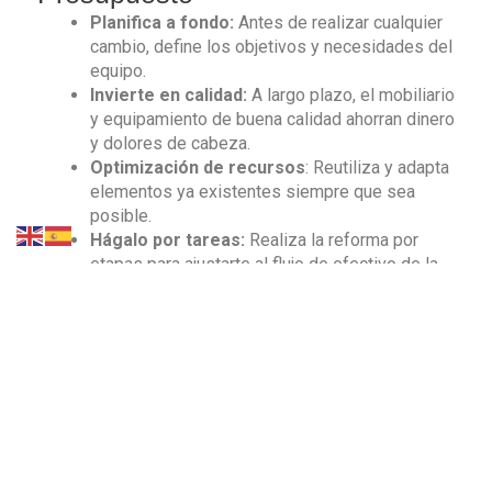
Planifica a fondo:
Antes de realizar cualquier
cambio, define los objetivos y necesidades del
equipo.
Invierte en calidad:
A largo plazo, el mobiliario
y equipamiento de buena calidad ahorran dinero
y dolores de cabeza.
Optimización de recursos
: Reutiliza y adapta
elementos ya existentes siempre que sea
posible.
Hágalo por tareas:
Realiza la reforma por
etapas para ajustarte al flujo de efectivo de la
empresa.
Conclusión
Adoptar las tendencias actuales en diseño de
interiores para oficinas no tiene por qué ser costoso o
disruptivo. Con una buena planificación y el equipo
adecuado, puedes rejuvenecer tu espacio de trabajo,
fomentando así un ambiente laboral acorde con los