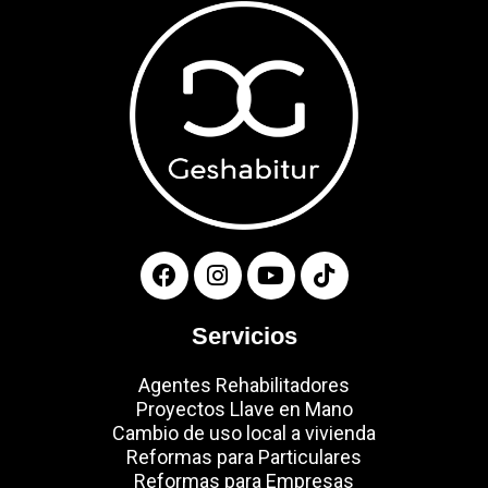
F
I
Y
T
a
n
o
i
c
s
u
k
e
t
t
t
Servicios
b
a
u
o
o
g
b
k
Agentes Rehabilitadores
o
r
e
Proyectos Llave en Mano
k
a
Cambio de uso local a vivienda
m
Reformas para Particulares
Reformas para Empresas