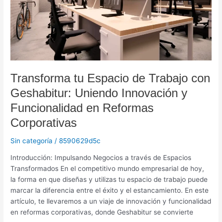
con
Geshabitur:
Uniendo
Innovación
y
Funcionalidad
en
Transforma tu Espacio de Trabajo con
Reformas
Geshabitur: Uniendo Innovación y
Corporativas
Funcionalidad en Reformas
Corporativas
Sin categoría
/
8590629d5c
Introducción: Impulsando Negocios a través de Espacios
Transformados En el competitivo mundo empresarial de hoy,
la forma en que diseñas y utilizas tu espacio de trabajo puede
marcar la diferencia entre el éxito y el estancamiento. En este
artículo, te llevaremos a un viaje de innovación y funcionalidad
en reformas corporativas, donde Geshabitur se convierte