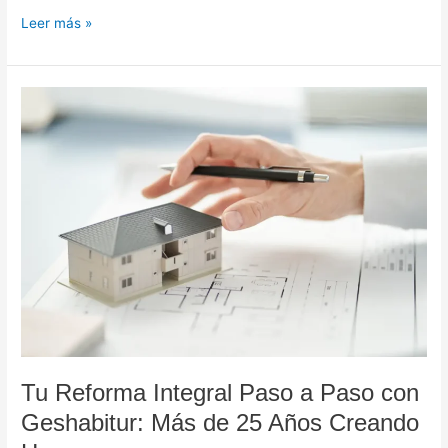
Leer más »
Tu
Reforma
Integral
Paso
a
Paso
con
Geshabitur:
Más
de
25
Años
Creando
Hogares
Tu Reforma Integral Paso a Paso con
Geshabitur: Más de 25 Años Creando